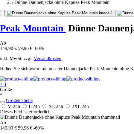
/
Dünne Daunenjacke ohne Kapuze Peak Mountain
Peak Mountain
Dünne Daunenj
Ab
149,90 €
59,96 €
-60%
inkl. MwSt. zzgl.
Versandkosten
Halten Sie sich warm mit unserer Daunenjacke Peak Mountain ohne Kap
+-1
Größe
*
Größentabelle
M
24h
L
24h
XL
24h
2XL
24h
Dieses Feld ist erforderlich
Ab
149,90 €
59,96 €
-60%