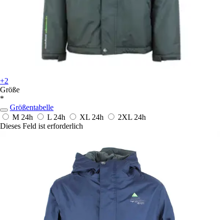
+2
Größe
*
Größentabelle
M
24h
L
24h
XL
24h
2XL
24h
Dieses Feld ist erforderlich