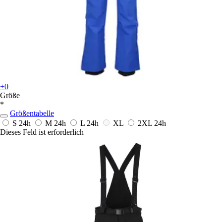
+0
Größe
*
Größentabelle
S
24h
M
24h
L
24h
XL
2XL
24h
Dieses Feld ist erforderlich