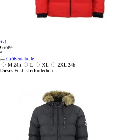
+-1
Größe
*
Größentabelle
M
24h
L
XL
2XL
24h
Dieses Feld ist erforderlich