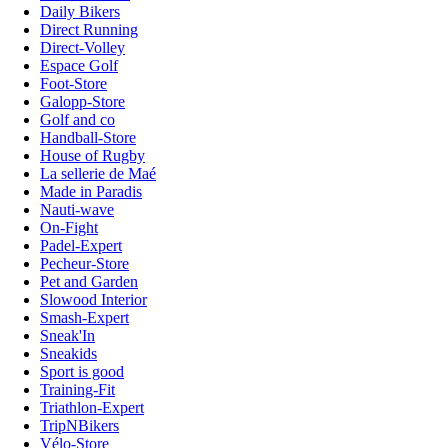
Daily Bikers
Direct Running
Direct-Volley
Espace Golf
Foot-Store
Galopp-Store
Golf and co
Handball-Store
House of Rugby
La sellerie de Maé
Made in Paradis
Nauti-wave
On-Fight
Padel-Expert
Pecheur-Store
Pet and Garden
Slowood Interior
Smash-Expert
Sneak'In
Sneakids
Sport is good
Training-Fit
Triathlon-Expert
TripNBikers
Vélo-Store