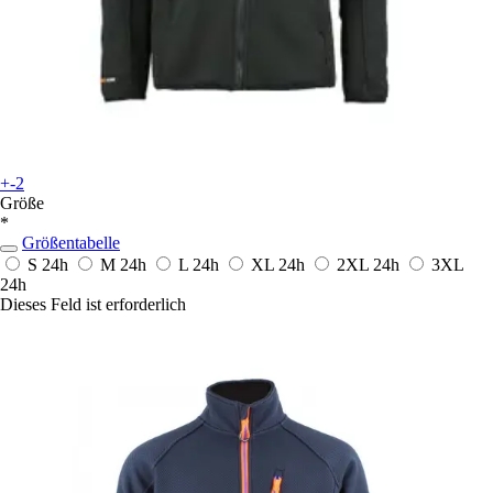
+-2
Größe
*
Größentabelle
S
24h
M
24h
L
24h
XL
24h
2XL
24h
3XL
24h
Dieses Feld ist erforderlich