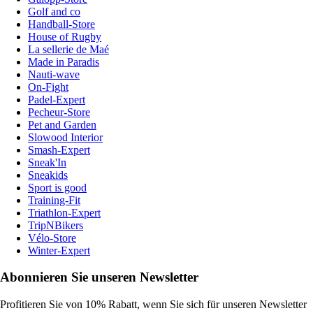
Golf and co
Handball-Store
House of Rugby
La sellerie de Maé
Made in Paradis
Nauti-wave
On-Fight
Padel-Expert
Pecheur-Store
Pet and Garden
Slowood Interior
Smash-Expert
Sneak'In
Sneakids
Sport is good
Training-Fit
Triathlon-Expert
TripNBikers
Vélo-Store
Winter-Expert
Abonnieren Sie unseren Newsletter
Profitieren Sie von 10% Rabatt, wenn Sie sich für unseren Newsletter