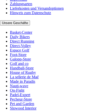
Zahlungsarten
Lieferkosten und Versandoptionen
Hinweis zum Datenschutz
Unsere Geschäfte
Basket-Center
Daily Bikers
Direct Running
Direct-Volley
Espace Golf
Foot-Store
Galopp-Store
Golf and co
Handball-Store
House of Rugby
La sellerie de Maé
Made in Paradis
Nauti-wave
On-Fight
Padel-Expert
Pecheur-Store
Pet and Garden
Slowood Interior