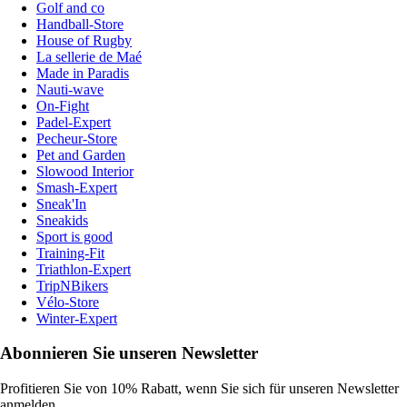
Golf and co
Handball-Store
House of Rugby
La sellerie de Maé
Made in Paradis
Nauti-wave
On-Fight
Padel-Expert
Pecheur-Store
Pet and Garden
Slowood Interior
Smash-Expert
Sneak'In
Sneakids
Sport is good
Training-Fit
Triathlon-Expert
TripNBikers
Vélo-Store
Winter-Expert
Abonnieren Sie unseren Newsletter
Profitieren Sie von 10% Rabatt, wenn Sie sich für unseren Newsletter
anmelden