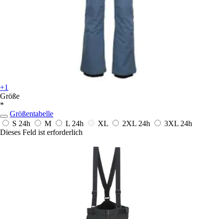
+1
Größe
*
Größentabelle
S
24h
M
L
24h
XL
2XL
24h
3XL
24h
Dieses Feld ist erforderlich