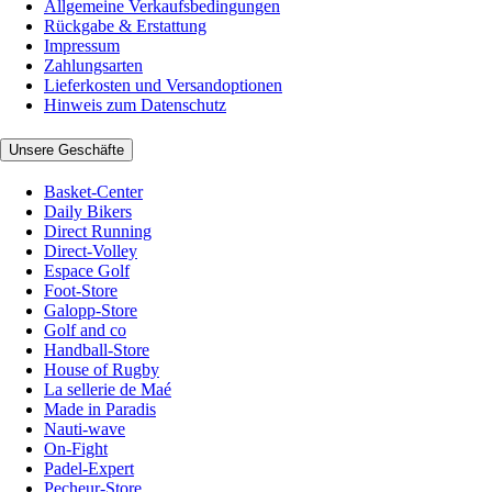
Allgemeine Verkaufsbedingungen
Rückgabe & Erstattung
Impressum
Zahlungsarten
Lieferkosten und Versandoptionen
Hinweis zum Datenschutz
Unsere Geschäfte
Basket-Center
Daily Bikers
Direct Running
Direct-Volley
Espace Golf
Foot-Store
Galopp-Store
Golf and co
Handball-Store
House of Rugby
La sellerie de Maé
Made in Paradis
Nauti-wave
On-Fight
Padel-Expert
Pecheur-Store