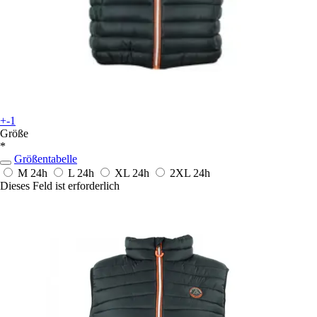
+-1
Größe
*
Größentabelle
M
24h
L
24h
XL
24h
2XL
24h
Dieses Feld ist erforderlich