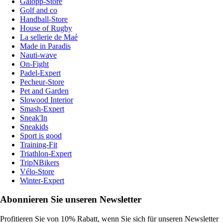
Galopp-Store
Golf and co
Handball-Store
House of Rugby
La sellerie de Maé
Made in Paradis
Nauti-wave
On-Fight
Padel-Expert
Pecheur-Store
Pet and Garden
Slowood Interior
Smash-Expert
Sneak'In
Sneakids
Sport is good
Training-Fit
Triathlon-Expert
TripNBikers
Vélo-Store
Winter-Expert
Abonnieren Sie unseren Newsletter
Profitieren Sie von 10% Rabatt, wenn Sie sich für unseren Newsletter