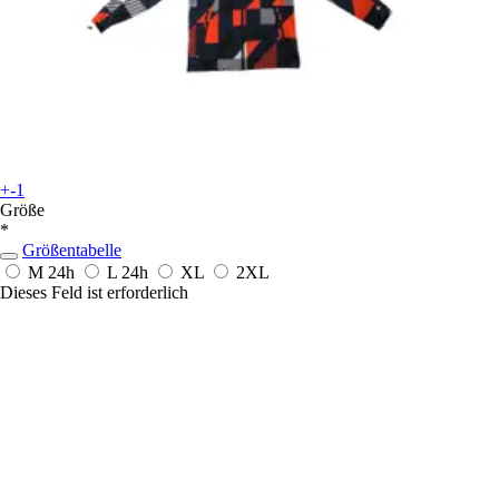
+-1
Größe
*
Größentabelle
M
24h
L
24h
XL
2XL
Dieses Feld ist erforderlich