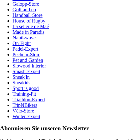
Galopp-Store
Golf and co
Handball-Store
House of Rugby
La sellerie de Maé
Made in Paradis
Nauti-wave
On-Fight
Padel-Expert
Pecheur-Store
Pet and Garden
Slowood Interior
Smash-Expert
Sneak'In
Sneakids
Sport is good
Training-Fit
Triathlon-Expert
TripNBikers
Vélo-Store
Winter-Expert
Abonnieren Sie unseren Newsletter