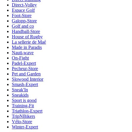
Direct-Volley
Espace Golf
Foot-Store
Galopp-Store
Golf and co
Handball-Store
House of Rugby
La sellerie de Maé
Made in Paradis
Nauti-wave
On-Fight
Padel-Expert
Pecheur-Store
Pet and Garden
Slowood Interior
Smash-Expert
Sneak'In
Sneakids
Sport is good
Training-Fit
Triathlon-Expert
TripNBikers
Vélo-Store
Winter-Expert