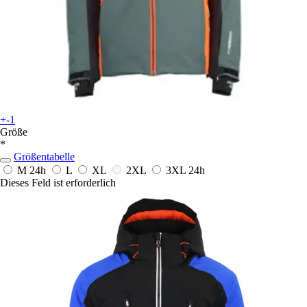
+-1
Größe
*
Größentabelle
M
24h
L
XL
2XL
3XL
24h
Dieses Feld ist erforderlich