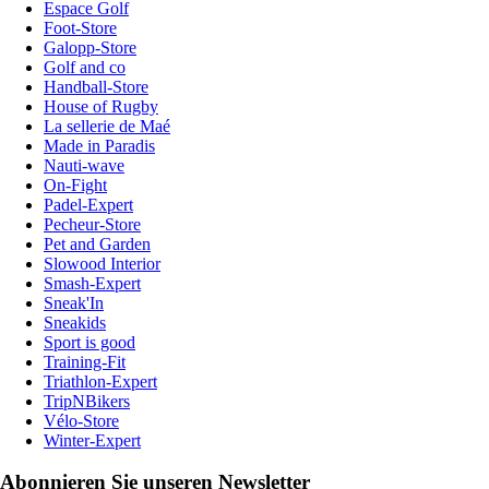
Espace Golf
Foot-Store
Galopp-Store
Golf and co
Handball-Store
House of Rugby
La sellerie de Maé
Made in Paradis
Nauti-wave
On-Fight
Padel-Expert
Pecheur-Store
Pet and Garden
Slowood Interior
Smash-Expert
Sneak'In
Sneakids
Sport is good
Training-Fit
Triathlon-Expert
TripNBikers
Vélo-Store
Winter-Expert
Abonnieren Sie unseren Newsletter