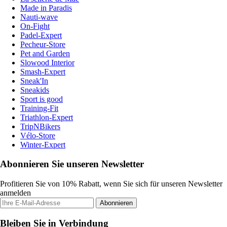
Made in Paradis
Nauti-wave
On-Fight
Padel-Expert
Pecheur-Store
Pet and Garden
Slowood Interior
Smash-Expert
Sneak'In
Sneakids
Sport is good
Training-Fit
Triathlon-Expert
TripNBikers
Vélo-Store
Winter-Expert
Abonnieren Sie unseren Newsletter
Profitieren Sie von 10% Rabatt, wenn Sie sich für unseren Newsletter
anmelden
Abonnieren
Bleiben Sie in Verbindung