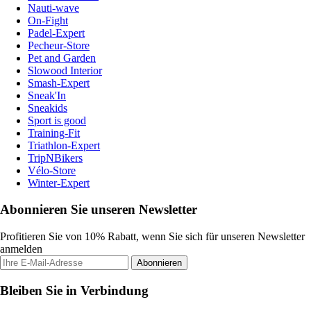
Nauti-wave
On-Fight
Padel-Expert
Pecheur-Store
Pet and Garden
Slowood Interior
Smash-Expert
Sneak'In
Sneakids
Sport is good
Training-Fit
Triathlon-Expert
TripNBikers
Vélo-Store
Winter-Expert
Abonnieren Sie unseren Newsletter
Profitieren Sie von 10% Rabatt, wenn Sie sich für unseren Newsletter
anmelden
Abonnieren
Bleiben Sie in Verbindung