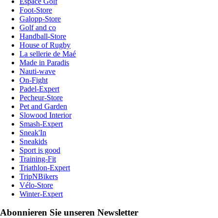
Espace Golf
Foot-Store
Galopp-Store
Golf and co
Handball-Store
House of Rugby
La sellerie de Maé
Made in Paradis
Nauti-wave
On-Fight
Padel-Expert
Pecheur-Store
Pet and Garden
Slowood Interior
Smash-Expert
Sneak'In
Sneakids
Sport is good
Training-Fit
Triathlon-Expert
TripNBikers
Vélo-Store
Winter-Expert
Abonnieren Sie unseren Newsletter