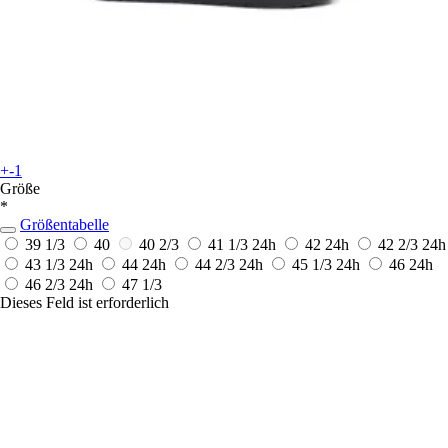
+-1
Größe
*
Größentabelle
39 1/3
40
40 2/3
41 1/3
24h
42
24h
42 2/3
24h
43 1/3
24h
44
24h
44 2/3
24h
45 1/3
24h
46
24h
46 2/3
24h
47 1/3
Dieses Feld ist erforderlich