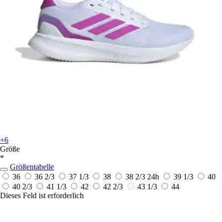
+6
Größe
*
Größentabelle
36
36 2/3
37 1/3
38
38 2/3
24h
39 1/3
40
40 2/3
41 1/3
42
42 2/3
43 1/3
44
Dieses Feld ist erforderlich