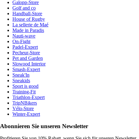
Galopp-Store
Golf and co
Handball-Store
House of Rugby
La sellerie de Maé
Made in Paradis
Nauti-wave
On-Fight
Padel-Expert
Pecheur-Store
Pet and Garden
Slowood Interior
Smash-Expert
Sneak'In
Sneakids
Sport is good
Training-Fit
Triathlon-Expert
TripNBikers
Vélo-Store
Winter-Expert
Abonnieren Sie unseren Newsletter
Profitieren Sie von 10% Rabatt, wenn Sie sich für unseren Newsletter