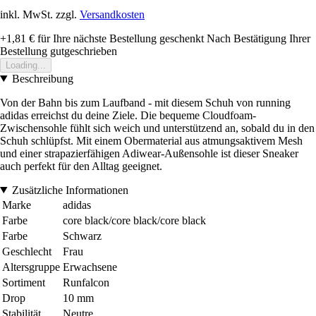
inkl. MwSt. zzgl.
Versandkosten
+1,81 €
für Ihre nächste Bestellung geschenkt
Nach Bestätigung Ihrer
Bestellung gutgeschrieben
Loading...
Beschreibung
Von der Bahn bis zum Laufband - mit diesem Schuh von running
adidas erreichst du deine Ziele. Die bequeme Cloudfoam-
Zwischensohle fühlt sich weich und unterstützend an, sobald du in den
Schuh schlüpfst. Mit einem Obermaterial aus atmungsaktivem Mesh
und einer strapazierfähigen Adiwear-Außensohle ist dieser Sneaker
auch perfekt für den Alltag geeignet.
Zusätzliche Informationen
Marke
adidas
Farbe
core black/core black/core black
Farbe
Schwarz
Geschlecht
Frau
Altersgruppe
Erwachsene
Sortiment
Runfalcon
Drop
10 mm
Stabilität
Neutre