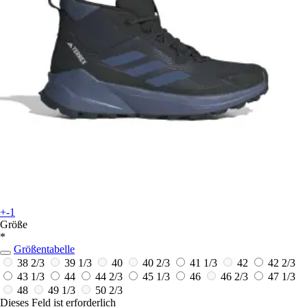
+-1
Größe
*
Größentabelle
38 2/3
39 1/3
40
40 2/3
41 1/3
42
42 2/3
43 1/3
44
44 2/3
45 1/3
46
46 2/3
47 1/3
48
49 1/3
50 2/3
Dieses Feld ist erforderlich