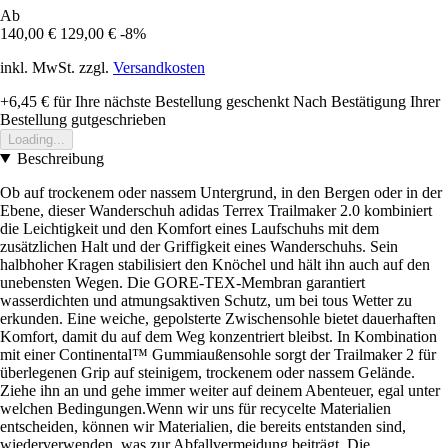
Ab
140,00 €
129,00 €
-8%
inkl. MwSt. zzgl.
Versandkosten
+6,45 €
für Ihre nächste Bestellung geschenkt
Nach Bestätigung Ihrer
Bestellung gutgeschrieben
Loading...
Beschreibung
Ob auf trockenem oder nassem Untergrund, in den Bergen oder in der
Ebene, dieser Wanderschuh adidas Terrex Trailmaker 2.0 kombiniert
die Leichtigkeit und den Komfort eines Laufschuhs mit dem
zusätzlichen Halt und der Griffigkeit eines Wanderschuhs. Sein
halbhoher Kragen stabilisiert den Knöchel und hält ihn auch auf den
unebensten Wegen. Die GORE-TEX-Membran garantiert
wasserdichten und atmungsaktiven Schutz, um bei tous Wetter zu
erkunden. Eine weiche, gepolsterte Zwischensohle bietet dauerhaften
Komfort, damit du auf dem Weg konzentriert bleibst. In Kombination
mit einer Continental™ Gummiaußensohle sorgt der Trailmaker 2 für
überlegenen Grip auf steinigem, trockenem oder nassem Gelände.
Ziehe ihn an und gehe immer weiter auf deinem Abenteuer, egal unter
welchen Bedingungen.Wenn wir uns für recycelte Materialien
entscheiden, können wir Materialien, die bereits entstanden sind,
wiederverwenden, was zur Abfallvermeidung beiträgt. Die