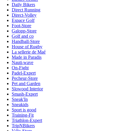
Daily Bikers
Direct Running
Direct-Volley
Espace Golf
Foot-Store
Galopp-Store
Golf and co
Handball-Store
House of Rugby
La sellerie de Maé
Made in Paradis
Nauti-wave
On-Fight
Padel-Expert
Pecheur-Store
Pet and Garden
Slowood Interior
Smash-Expert
Sneak'In
Sneakids
Sport is good
Training-Fit
Triathlon-Expert
TripNBikers
Vélo-Store