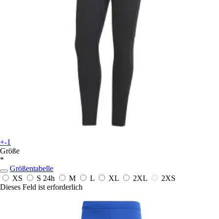
+-1
Größe
*
Größentabelle
XS
S
24h
M
L
XL
2XL
2XS
Dieses Feld ist erforderlich