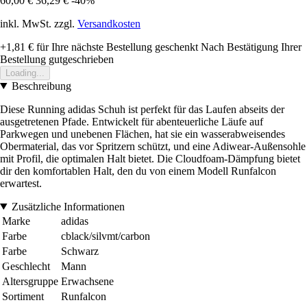
60,00 €
36,29 €
-40%
inkl. MwSt. zzgl.
Versandkosten
+1,81 €
für Ihre nächste Bestellung geschenkt
Nach Bestätigung Ihrer
Bestellung gutgeschrieben
Loading...
Beschreibung
Diese Running adidas Schuh ist perfekt für das Laufen abseits der
ausgetretenen Pfade. Entwickelt für abenteuerliche Läufe auf
Parkwegen und unebenen Flächen, hat sie ein wasserabweisendes
Obermaterial, das vor Spritzern schützt, und eine Adiwear-Außensohle
mit Profil, die optimalen Halt bietet. Die Cloudfoam-Dämpfung bietet
dir den komfortablen Halt, den du von einem Modell Runfalcon
erwartest.
Zusätzliche Informationen
Marke
adidas
Farbe
cblack/silvmt/carbon
Farbe
Schwarz
Geschlecht
Mann
Altersgruppe
Erwachsene
Sortiment
Runfalcon