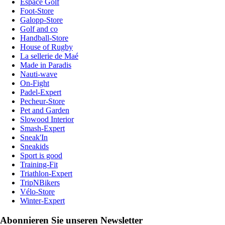
Espace Golf
Foot-Store
Galopp-Store
Golf and co
Handball-Store
House of Rugby
La sellerie de Maé
Made in Paradis
Nauti-wave
On-Fight
Padel-Expert
Pecheur-Store
Pet and Garden
Slowood Interior
Smash-Expert
Sneak'In
Sneakids
Sport is good
Training-Fit
Triathlon-Expert
TripNBikers
Vélo-Store
Winter-Expert
Abonnieren Sie unseren Newsletter