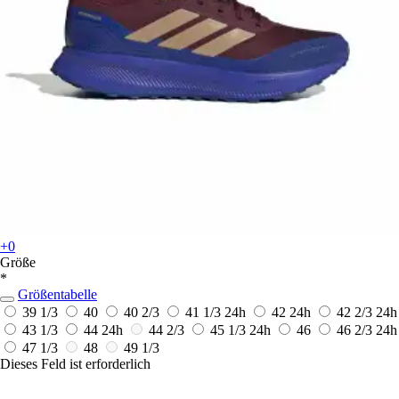
+0
Größe
*
Größentabelle
39 1/3
40
40 2/3
41 1/3
24h
42
24h
42 2/3
24h
43 1/3
44
24h
44 2/3
45 1/3
24h
46
46 2/3
24h
47 1/3
48
49 1/3
Dieses Feld ist erforderlich