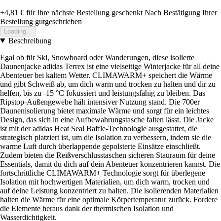
+4,81 €
für Ihre nächste Bestellung geschenkt
Nach Bestätigung Ihrer
Bestellung gutgeschrieben
Loading...
Beschreibung
Egal ob für Ski, Snowboard oder Wanderungen, diese isolierte
Daunenjacke adidas Terrex ist eine vielseitige Winterjacke für all deine
Abenteuer bei kaltem Wetter. CLIMAWARM+ speichert die Wärme
und gibt Schweiß ab, um dich warm und trocken zu halten und dir zu
helfen, bis zu -15 °C fokussiert und leistungsfähig zu bleiben. Das
Ripstop-Außengewebe hält intensiver Nutzung stand. Die 700er
Daunenisolierung bietet maximale Wärme und sorgt für ein leichtes
Design, das sich in eine Aufbewahrungstasche falten lässt. Die Jacke
ist mit der adidas Heat Seal Baffle-Technologie ausgestattet, die
strategisch platziert ist, um die Isolation zu verbessern, indem sie die
warme Luft durch überlappende gepolsterte Einsätze einschließt.
Zudem bieten die Reißverschlusstaschen sicheren Stauraum für deine
Essentials, damit du dich auf dein Abenteuer konzentrieren kannst. Die
fortschrittliche CLIMAWARM+ Technologie sorgt für überlegene
Isolation mit hochwertigen Materialien, um dich warm, trocken und
auf deine Leistung konzentriert zu halten. Die isolierenden Materialien
halten die Wärme für eine optimale Körpertemperatur zurück. Fordere
die Elemente heraus dank der thermischen Isolation und
Wasserdichtigkeit.