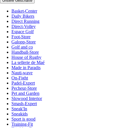
Unsere Geschäfte
Basket-Center
Daily Bikers
Direct Running
Direct-Volley
Espace Golf
Foot-Store
Galopp-Store
Golf and co
Handball-Store
House of Rugby
La sellerie de Maé
Made in Paradis
Nauti-wave
On-Fight
Padel-Expert
Pecheur-Store
Pet and Garden
Slowood Interior
Smash-Expert
Sneak'In
Sneakids
Sport is good
Training-Fit