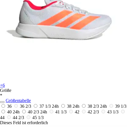
+6
Größe
*
Größentabelle
36
36 2/3
37 1/3
24h
38
24h
38 2/3
24h
39 1/3
40
24h
40 2/3
24h
41 1/3
42
42 2/3
43 1/3
44
44 2/3
45 1/3
Dieses Feld ist erforderlich