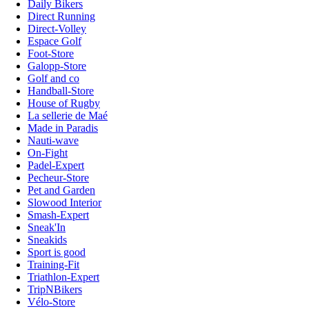
Daily Bikers
Direct Running
Direct-Volley
Espace Golf
Foot-Store
Galopp-Store
Golf and co
Handball-Store
House of Rugby
La sellerie de Maé
Made in Paradis
Nauti-wave
On-Fight
Padel-Expert
Pecheur-Store
Pet and Garden
Slowood Interior
Smash-Expert
Sneak'In
Sneakids
Sport is good
Training-Fit
Triathlon-Expert
TripNBikers
Vélo-Store