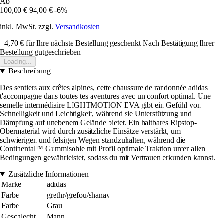
Ab
100,00 €
94,00 €
-6%
inkl. MwSt. zzgl.
Versandkosten
+4,70 €
für Ihre nächste Bestellung geschenkt
Nach Bestätigung Ihrer
Bestellung gutgeschrieben
Loading...
Beschreibung
Des sentiers aux crêtes alpines, cette chaussure de randonnée adidas
t'accompagne dans toutes tes aventures avec un confort optimal. Une
semelle intermédiaire LIGHTMOTION EVA gibt ein Gefühl von
Schnelligkeit und Leichtigkeit, während sie Unterstützung und
Dämpfung auf unebenem Gelände bietet. Ein haltbares Ripstop-
Obermaterial wird durch zusätzliche Einsätze verstärkt, um
schwierigen und felsigen Wegen standzuhalten, während die
Continental™ Gummisohle mit Profil optimale Traktion unter allen
Bedingungen gewährleistet, sodass du mit Vertrauen erkunden kannst.
Zusätzliche Informationen
Marke
adidas
Farbe
grethr/grefou/shanav
Farbe
Grau
Geschlecht
Mann