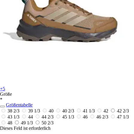
+5
Größe
*
Größentabelle
38 2/3
39 1/3
40
40 2/3
41 1/3
42
42 2/3
43 1/3
44
44 2/3
45 1/3
46
46 2/3
47 1/3
48
49 1/3
50 2/3
Dieses Feld ist erforderlich