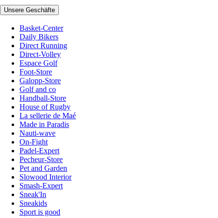
Unsere Geschäfte
Basket-Center
Daily Bikers
Direct Running
Direct-Volley
Espace Golf
Foot-Store
Galopp-Store
Golf and co
Handball-Store
House of Rugby
La sellerie de Maé
Made in Paradis
Nauti-wave
On-Fight
Padel-Expert
Pecheur-Store
Pet and Garden
Slowood Interior
Smash-Expert
Sneak'In
Sneakids
Sport is good