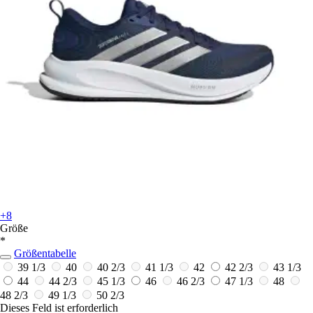
+8
Größe
*
Größentabelle
39 1/3
40
40 2/3
41 1/3
42
42 2/3
43 1/3
44
44 2/3
45 1/3
46
46 2/3
47 1/3
48
48 2/3
49 1/3
50 2/3
Dieses Feld ist erforderlich