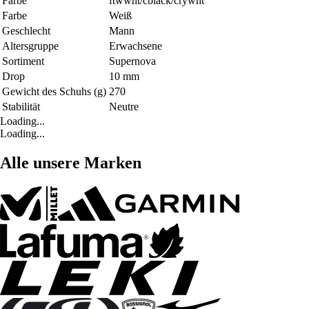
Farbe
ftwwht/cblack/crywht
Farbe
Weiß
Geschlecht
Mann
Altersgruppe
Erwachsene
Sortiment
Supernova
Drop
10 mm
Gewicht des Schuhs (g)
270
Stabilität
Neutre
Loading...
Loading...
Alle unsere Marken