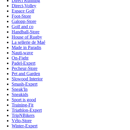
Direct Running
Direct-Volley
Espace Golf
Foot-Store
Galopp-Store
Golf and co
Handball-Store
House of Rugby
La sellerie de Maé
Made in Paradis
Nauti-wave
On-Fight
Padel-Expert
Pecheur-Store
Pet and Garden
Slowood Interior
Smash-Expert
Sneak'In
Sneakids
Sport is good
Training-Fit
Triathlon-Expert
TripNBikers
Vélo-Store
Winter-Expert