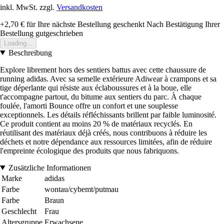
inkl. MwSt. zzgl.
Versandkosten
+2,70 €
für Ihre nächste Bestellung geschenkt
Nach Bestätigung Ihrer
Bestellung gutgeschrieben
Loading...
Beschreibung
Explore librement hors des sentiers battus avec cette chaussure de
running adidas. Avec sa semelle extérieure Adiwear à crampons et sa
tige déperlante qui résiste aux éclaboussures et à la boue, elle
t'accompagne partout, du bitume aux sentiers du parc. À chaque
foulée, l'amorti Bounce offre un confort et une souplesse
exceptionnels. Les détails réfléchissants brillent par faible luminosité.
Ce produit contient au moins 20 % de matériaux recyclés. En
réutilisant des matériaux déjà créés, nous contribuons à réduire les
déchets et notre dépendance aux ressources limitées, afin de réduire
l'empreinte écologique des produits que nous fabriquons.
Zusätzliche Informationen
Marke
adidas
Farbe
wontau/cybemt/putmau
Farbe
Braun
Geschlecht
Frau
Altersgruppe
Erwachsene