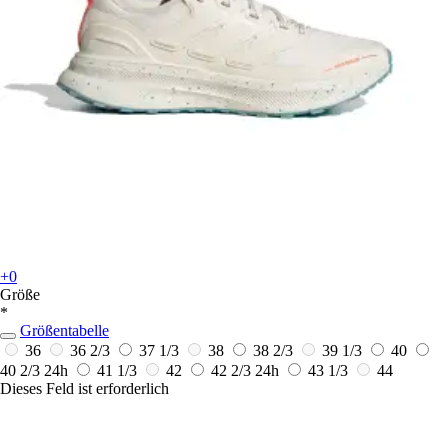
+0
Größe
*
Größentabelle
36
36 2/3
37 1/3
38
38 2/3
39 1/3
40
40 2/3
24h
41 1/3
42
42 2/3
24h
43 1/3
44
Dieses Feld ist erforderlich