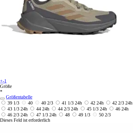
+-1
Größe
*
Größentabelle
39 1/3
40
40 2/3
41 1/3
24h
42
24h
42 2/3
24h
43 1/3
24h
44
24h
44 2/3
24h
45 1/3
24h
46
24h
46 2/3
24h
47 1/3
24h
48
49 1/3
50 2/3
Dieses Feld ist erforderlich