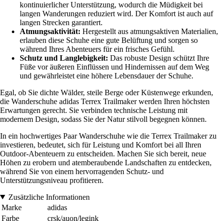
kontinuierlicher Unterstützung, wodurch die Müdigkeit bei
langen Wanderungen reduziert wird. Der Komfort ist auch auf
langen Strecken garantiert.
Atmungsaktivität:
Hergestellt aus atmungsaktiven Materialien,
erlauben diese Schuhe eine gute Belüftung und sorgen so
während Ihres Abenteuers für ein frisches Gefühl.
Schutz und Langlebigkeit:
Das robuste Design schützt Ihre
Füße vor äußeren Einflüssen und Hindernissen auf dem Weg
und gewährleistet eine höhere Lebensdauer der Schuhe.
Egal, ob Sie dichte Wälder, steile Berge oder Küstenwege erkunden,
die Wanderschuhe adidas Terrex Trailmaker werden Ihren höchsten
Erwartungen gerecht. Sie verbinden technische Leistung mit
modernem Design, sodass Sie der Natur stilvoll begegnen können.
In ein hochwertiges Paar Wanderschuhe wie die Terrex Trailmaker zu
investieren, bedeutet, sich für Leistung und Komfort bei all Ihren
Outdoor-Abenteuern zu entscheiden. Machen Sie sich bereit, neue
Höhen zu erobern und atemberaubende Landschaften zu entdecken,
während Sie von einem hervorragenden Schutz- und
Unterstützungsniveau profitieren.
Zusätzliche Informationen
Marke
adidas
Farbe
crsk/auon/legink