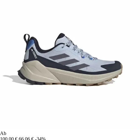
Ab
100,00 €
66,06 €
-34%