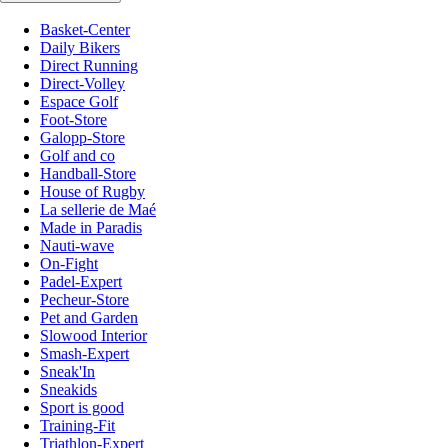
Basket-Center
Daily Bikers
Direct Running
Direct-Volley
Espace Golf
Foot-Store
Galopp-Store
Golf and co
Handball-Store
House of Rugby
La sellerie de Maé
Made in Paradis
Nauti-wave
On-Fight
Padel-Expert
Pecheur-Store
Pet and Garden
Slowood Interior
Smash-Expert
Sneak'In
Sneakids
Sport is good
Training-Fit
Triathlon-Expert