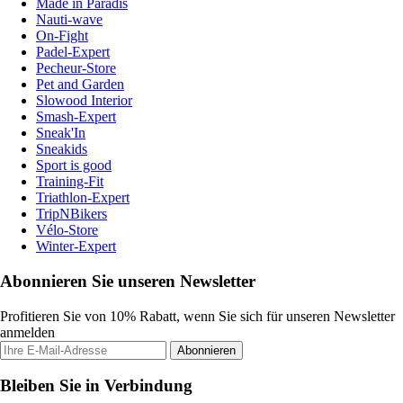
Made in Paradis
Nauti-wave
On-Fight
Padel-Expert
Pecheur-Store
Pet and Garden
Slowood Interior
Smash-Expert
Sneak'In
Sneakids
Sport is good
Training-Fit
Triathlon-Expert
TripNBikers
Vélo-Store
Winter-Expert
Abonnieren Sie unseren Newsletter
Profitieren Sie von 10% Rabatt, wenn Sie sich für unseren Newsletter
anmelden
Abonnieren
Bleiben Sie in Verbindung