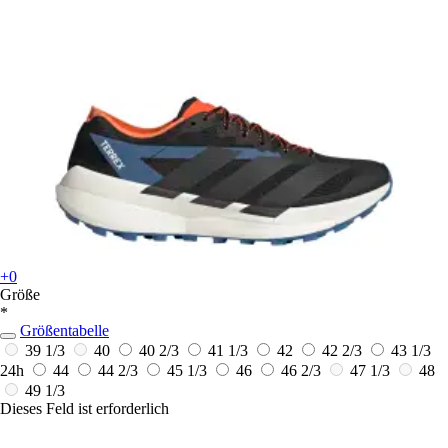
+0
Größe
*
Größentabelle
39 1/3
40
40 2/3
41 1/3
42
42 2/3
43 1/3
24h
44
44 2/3
45 1/3
46
46 2/3
47 1/3
48
49 1/3
Dieses Feld ist erforderlich