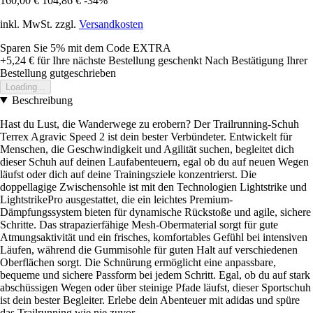
160,00 €
104,86 €
-34%
inkl. MwSt. zzgl.
Versandkosten
Sparen Sie 5%
mit dem Code
EXTRA
+5,24 €
für Ihre nächste Bestellung geschenkt
Nach Bestätigung Ihrer
Bestellung gutgeschrieben
Loading...
Beschreibung
Hast du Lust, die Wanderwege zu erobern? Der Trailrunning-Schuh
Terrex Agravic Speed 2 ist dein bester Verbündeter. Entwickelt für
Menschen, die Geschwindigkeit und Agilität suchen, begleitet dich
dieser Schuh auf deinen Laufabenteuern, egal ob du auf neuen Wegen
läufst oder dich auf deine Trainingsziele konzentrierst. Die
doppellagige Zwischensohle ist mit den Technologien Lightstrike und
LightstrikePro ausgestattet, die ein leichtes Premium-
Dämpfungssystem bieten für dynamische Rückstoße und agile, sichere
Schritte. Das strapazierfähige Mesh-Obermaterial sorgt für gute
Atmungsaktivität und ein frisches, komfortables Gefühl bei intensiven
Läufen, während die Gummisohle für guten Halt auf verschiedenen
Oberflächen sorgt. Die Schnürung ermöglicht eine anpassbare,
bequeme und sichere Passform bei jedem Schritt. Egal, ob du auf stark
abschüssigen Wegen oder über steinige Pfade läufst, dieser Sportschuh
ist dein bester Begleiter. Erlebe dein Abenteuer mit adidas und spüre
das Trailrunning wie nie zuvor.