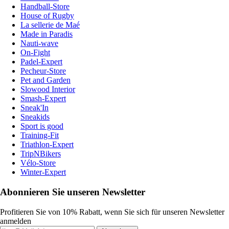
Handball-Store
House of Rugby
La sellerie de Maé
Made in Paradis
Nauti-wave
On-Fight
Padel-Expert
Pecheur-Store
Pet and Garden
Slowood Interior
Smash-Expert
Sneak'In
Sneakids
Sport is good
Training-Fit
Triathlon-Expert
TripNBikers
Vélo-Store
Winter-Expert
Abonnieren Sie unseren Newsletter
Profitieren Sie von 10% Rabatt, wenn Sie sich für unseren Newsletter
anmelden