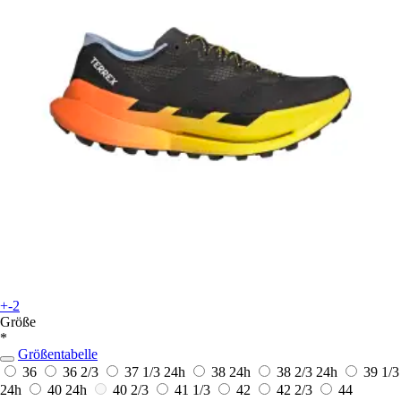
+-2
Größe
*
Größentabelle
36
36 2/3
37 1/3
24h
38
24h
38 2/3
24h
39 1/3
24h
40
24h
40 2/3
41 1/3
42
42 2/3
44