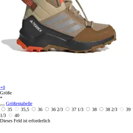
+0
Größe
*
Größentabelle
35
35,5
36
36 2/3
37 1/3
38
38 2/3
39
1/3
40
Dieses Feld ist erforderlich