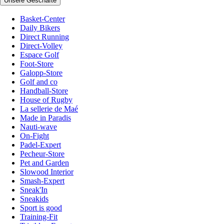
Unsere Geschäfte
Basket-Center
Daily Bikers
Direct Running
Direct-Volley
Espace Golf
Foot-Store
Galopp-Store
Golf and co
Handball-Store
House of Rugby
La sellerie de Maé
Made in Paradis
Nauti-wave
On-Fight
Padel-Expert
Pecheur-Store
Pet and Garden
Slowood Interior
Smash-Expert
Sneak'In
Sneakids
Sport is good
Training-Fit