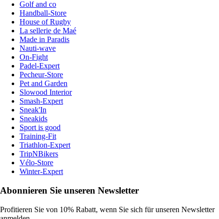
Golf and co
Handball-Store
House of Rugby
La sellerie de Maé
Made in Paradis
Nauti-wave
On-Fight
Padel-Expert
Pecheur-Store
Pet and Garden
Slowood Interior
Smash-Expert
Sneak'In
Sneakids
Sport is good
Training-Fit
Triathlon-Expert
TripNBikers
Vélo-Store
Winter-Expert
Abonnieren Sie unseren Newsletter
Profitieren Sie von 10% Rabatt, wenn Sie sich für unseren Newsletter
anmelden