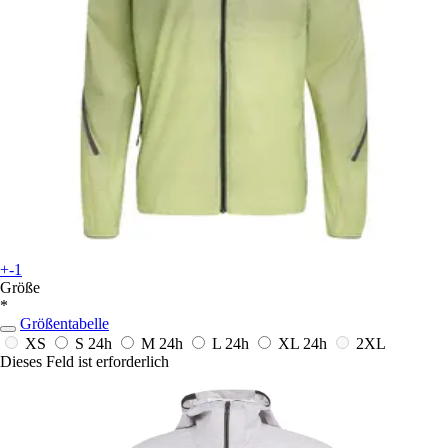
+-1
Größe
*
Größentabelle
XS
S
24h
M
24h
L
24h
XL
24h
2XL
Dieses Feld ist erforderlich