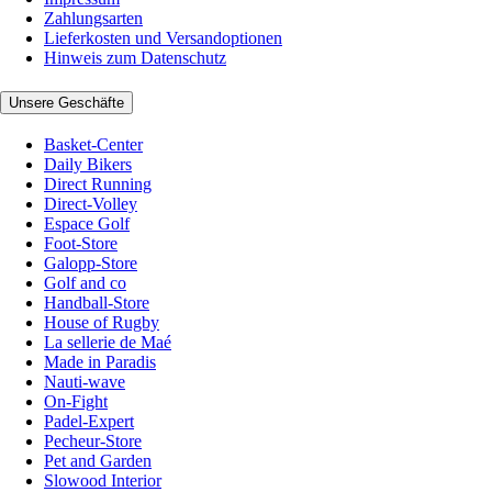
Zahlungsarten
Lieferkosten und Versandoptionen
Hinweis zum Datenschutz
Unsere Geschäfte
Basket-Center
Daily Bikers
Direct Running
Direct-Volley
Espace Golf
Foot-Store
Galopp-Store
Golf and co
Handball-Store
House of Rugby
La sellerie de Maé
Made in Paradis
Nauti-wave
On-Fight
Padel-Expert
Pecheur-Store
Pet and Garden
Slowood Interior