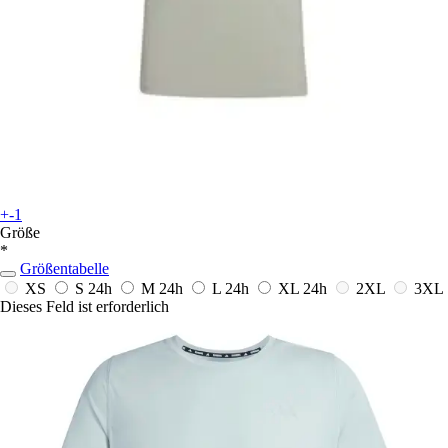
+-1
Größe
*
Größentabelle
XS
S
24h
M
24h
L
24h
XL
24h
2XL
3XL
Dieses Feld ist erforderlich