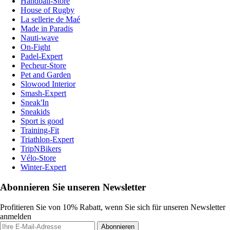
Handball-Store
House of Rugby
La sellerie de Maé
Made in Paradis
Nauti-wave
On-Fight
Padel-Expert
Pecheur-Store
Pet and Garden
Slowood Interior
Smash-Expert
Sneak'In
Sneakids
Sport is good
Training-Fit
Triathlon-Expert
TripNBikers
Vélo-Store
Winter-Expert
Abonnieren Sie unseren Newsletter
Profitieren Sie von 10% Rabatt, wenn Sie sich für unseren Newsletter
anmelden
Abonnieren