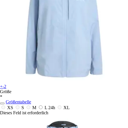
+-2
Größe
*
Größentabelle
XS
S
M
L
24h
XL
Dieses Feld ist erforderlich