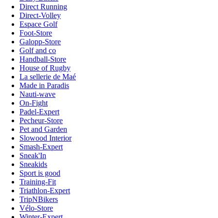
Direct Running
Direct-Volley
Espace Golf
Foot-Store
Galopp-Store
Golf and co
Handball-Store
House of Rugby
La sellerie de Maé
Made in Paradis
Nauti-wave
On-Fight
Padel-Expert
Pecheur-Store
Pet and Garden
Slowood Interior
Smash-Expert
Sneak'In
Sneakids
Sport is good
Training-Fit
Triathlon-Expert
TripNBikers
Vélo-Store
Winter-Expert