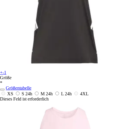
+-1
Größe
*
Größentabelle
XS
S
24h
M
24h
L
24h
4XL
Dieses Feld ist erforderlich