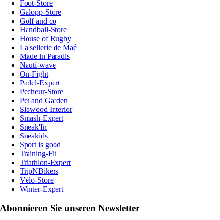
Foot-Store
Galopp-Store
Golf and co
Handball-Store
House of Rugby
La sellerie de Maé
Made in Paradis
Nauti-wave
On-Fight
Padel-Expert
Pecheur-Store
Pet and Garden
Slowood Interior
Smash-Expert
Sneak'In
Sneakids
Sport is good
Training-Fit
Triathlon-Expert
TripNBikers
Vélo-Store
Winter-Expert
Abonnieren Sie unseren Newsletter