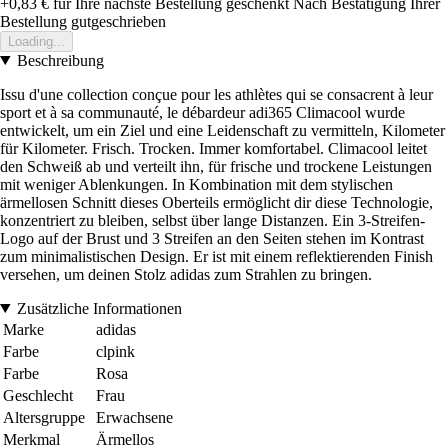
+0,83 €
für Ihre nächste Bestellung geschenkt
Nach Bestätigung Ihrer
Bestellung gutgeschrieben
Loading...
Beschreibung
Issu d'une collection conçue pour les athlètes qui se consacrent à leur
sport et à sa communauté, le débardeur adi365 Climacool wurde
entwickelt, um ein Ziel und eine Leidenschaft zu vermitteln, Kilometer
für Kilometer. Frisch. Trocken. Immer komfortabel. Climacool leitet
den Schweiß ab und verteilt ihn, für frische und trockene Leistungen
mit weniger Ablenkungen. In Kombination mit dem stylischen
ärmellosen Schnitt dieses Oberteils ermöglicht dir diese Technologie,
konzentriert zu bleiben, selbst über lange Distanzen. Ein 3-Streifen-
Logo auf der Brust und 3 Streifen an den Seiten stehen im Kontrast
zum minimalistischen Design. Er ist mit einem reflektierenden Finish
versehen, um deinen Stolz adidas zum Strahlen zu bringen.
Zusätzliche Informationen
Marke
adidas
Farbe
clpink
Farbe
Rosa
Geschlecht
Frau
Altersgruppe
Erwachsene
Merkmal
Ärmellos