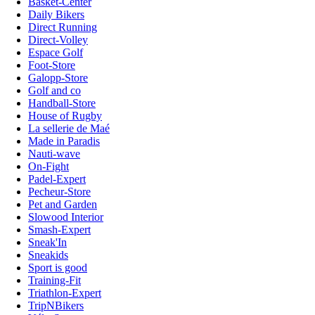
Basket-Center
Daily Bikers
Direct Running
Direct-Volley
Espace Golf
Foot-Store
Galopp-Store
Golf and co
Handball-Store
House of Rugby
La sellerie de Maé
Made in Paradis
Nauti-wave
On-Fight
Padel-Expert
Pecheur-Store
Pet and Garden
Slowood Interior
Smash-Expert
Sneak'In
Sneakids
Sport is good
Training-Fit
Triathlon-Expert
TripNBikers