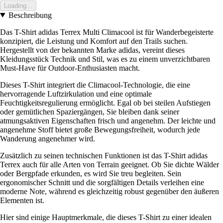
Loading...
Beschreibung
Das T-Shirt adidas Terrex Multi Climacool ist für Wanderbegeisterte
konzipiert, die Leistung und Komfort auf den Trails suchen.
Hergestellt von der bekannten Marke adidas, vereint dieses
Kleidungsstück Technik und Stil, was es zu einem unverzichtbaren
Must-Have für Outdoor-Enthusiasten macht.
Dieses T-Shirt integriert die Climacool-Technologie, die eine
hervorragende Luftzirkulation und eine optimale
Feuchtigkeitsregulierung ermöglicht. Egal ob bei steilen Aufstiegen
oder gemütlichen Spaziergängen, Sie bleiben dank seiner
atmungsaktiven Eigenschaften frisch und angenehm. Der leichte und
angenehme Stoff bietet große Bewegungsfreiheit, wodurch jede
Wanderung angenehmer wird.
Zusätzlich zu seinen technischen Funktionen ist das T-Shirt adidas
Terrex auch für alle Arten von Terrain geeignet. Ob Sie dichte Wälder
oder Bergpfade erkunden, es wird Sie treu begleiten. Sein
ergonomischer Schnitt und die sorgfältigen Details verleihen eine
moderne Note, während es gleichzeitig robust gegenüber den äußeren
Elementen ist.
Hier sind einige Hauptmerkmale, die dieses T-Shirt zu einer idealen