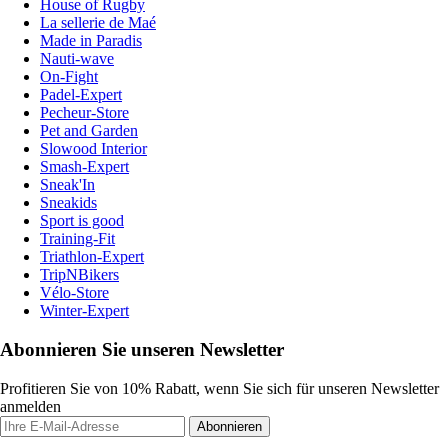
House of Rugby
La sellerie de Maé
Made in Paradis
Nauti-wave
On-Fight
Padel-Expert
Pecheur-Store
Pet and Garden
Slowood Interior
Smash-Expert
Sneak'In
Sneakids
Sport is good
Training-Fit
Triathlon-Expert
TripNBikers
Vélo-Store
Winter-Expert
Abonnieren Sie unseren Newsletter
Profitieren Sie von 10% Rabatt, wenn Sie sich für unseren Newsletter
anmelden
Abonnieren