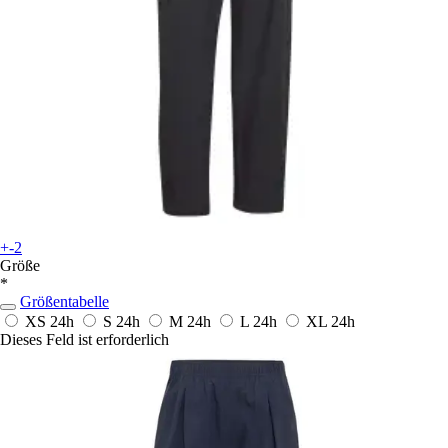
+-2
Größe
*
Größentabelle
XS
24h
S
24h
M
24h
L
24h
XL
24h
Dieses Feld ist erforderlich