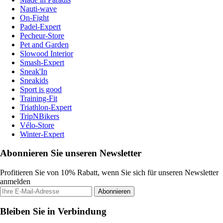
Nauti-wave
On-Fight
Padel-Expert
Pecheur-Store
Pet and Garden
Slowood Interior
Smash-Expert
Sneak'In
Sneakids
Sport is good
Training-Fit
Triathlon-Expert
TripNBikers
Vélo-Store
Winter-Expert
Abonnieren Sie unseren Newsletter
Profitieren Sie von 10% Rabatt, wenn Sie sich für unseren Newsletter
anmelden
Abonnieren
Bleiben Sie in Verbindung