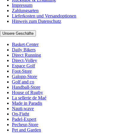
Impressum
Zahlungsarten
Lieferkosten und Versandoptionen
Hinweis zum Datenschutz
Unsere Geschäfte
Basket-Center
Daily Bikers
Direct Running
Direct-Volley
Espace Golf
Foot-Store
Galopp-Store
Golf and co
Handball-Store
House of Rugby
La sellerie de Maé
Made in Paradis
Nauti-wave
On-Fight
Padel-Expert
Pecheur-Store
Pet and Garden