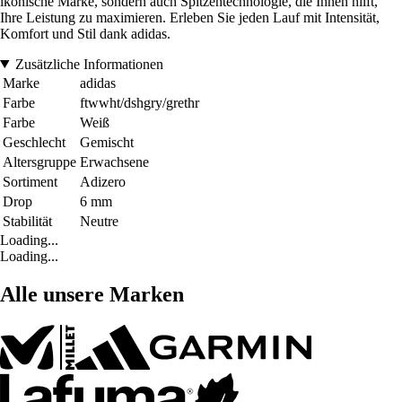
ikonische Marke, sondern auch Spitzentechnologie, die Ihnen hilft,
Ihre Leistung zu maximieren. Erleben Sie jeden Lauf mit Intensität,
Komfort und Stil dank adidas.
Zusätzliche Informationen
Marke
adidas
Farbe
ftwwht/dshgry/grethr
Farbe
Weiß
Geschlecht
Gemischt
Altersgruppe
Erwachsene
Sortiment
Adizero
Drop
6 mm
Stabilität
Neutre
Loading...
Loading...
Alle unsere Marken