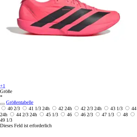
+1
Größe
*
Größentabelle
40 2/3
41 1/3
24h
42
24h
42 2/3
24h
43 1/3
44
24h
44 2/3
24h
45 1/3
46
46 2/3
47 1/3
48
49 1/3
Dieses Feld ist erforderlich