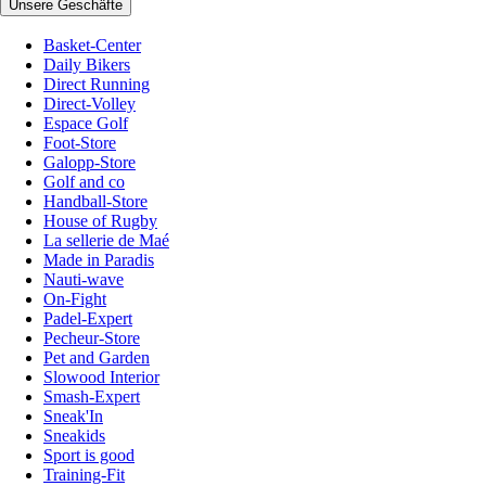
Unsere Geschäfte
Basket-Center
Daily Bikers
Direct Running
Direct-Volley
Espace Golf
Foot-Store
Galopp-Store
Golf and co
Handball-Store
House of Rugby
La sellerie de Maé
Made in Paradis
Nauti-wave
On-Fight
Padel-Expert
Pecheur-Store
Pet and Garden
Slowood Interior
Smash-Expert
Sneak'In
Sneakids
Sport is good
Training-Fit