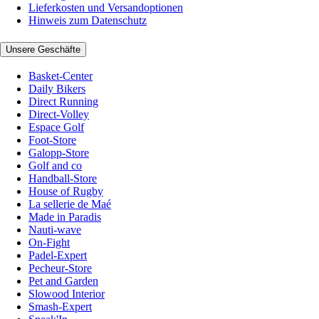
Lieferkosten und Versandoptionen
Hinweis zum Datenschutz
Unsere Geschäfte
Basket-Center
Daily Bikers
Direct Running
Direct-Volley
Espace Golf
Foot-Store
Galopp-Store
Golf and co
Handball-Store
House of Rugby
La sellerie de Maé
Made in Paradis
Nauti-wave
On-Fight
Padel-Expert
Pecheur-Store
Pet and Garden
Slowood Interior
Smash-Expert