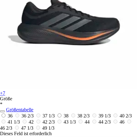
+7
Größe
*
Größentabelle
36
36 2/3
37 1/3
38
38 2/3
39 1/3
40 2/3
41 1/3
42
42 2/3
43 1/3
44
44 2/3
46
46 2/3
47 1/3
49 1/3
Dieses Feld ist erforderlich