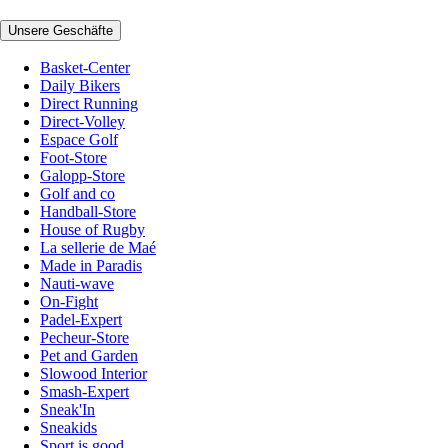
Unsere Geschäfte
Basket-Center
Daily Bikers
Direct Running
Direct-Volley
Espace Golf
Foot-Store
Galopp-Store
Golf and co
Handball-Store
House of Rugby
La sellerie de Maé
Made in Paradis
Nauti-wave
On-Fight
Padel-Expert
Pecheur-Store
Pet and Garden
Slowood Interior
Smash-Expert
Sneak'In
Sneakids
Sport is good