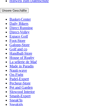
Hinweis zum Datenschutz
Unsere Geschäfte
Basket-Center
Daily Bikers
Direct Running
Direct-Volley
Espace Golf
Foot-Store
Galopp-Store
Golf and co
Handball-Store
House of Rugby
La sellerie de Maé
Made in Paradis
Nauti-wave
On-Fight
Padel-Expert
Pecheur-Store
Pet and Garden
Slowood Interior
Smash-Expert
Sneak'In
Sneakids