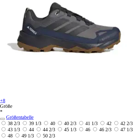
+8
Größe
*
Größentabelle
38 2/3
39 1/3
40
40 2/3
41 1/3
42
42 2/3
43 1/3
44
44 2/3
45 1/3
46
46 2/3
47 1/3
48
49 1/3
50 2/3