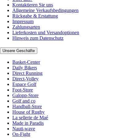
Kontaktieren Sie uns
Allgemeine Verkaufsbedingungen
Rückgabe & Erstattung
Impressum
Zahlungsarten
Lieferkosten und Versandoptionen
Hinweis zum Datenschutz
Unsere Geschäfte
Basket-Center
Daily Bikers
Direct Running
Direct-Volley
Espace Golf
Foot-Store
Galopp-Store
Golf and co
Handball-Store
House of Rugby
La sellerie de Maé
Made in Paradis
Nauti-wave
On-Fight