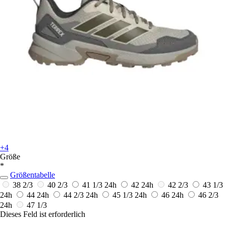
+4
Größe
*
Größentabelle
38 2/3
40 2/3
41 1/3
24h
42
24h
42 2/3
43 1/3
24h
44
24h
44 2/3
24h
45 1/3
24h
46
24h
46 2/3
24h
47 1/3
Dieses Feld ist erforderlich