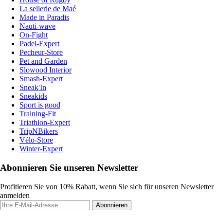
La sellerie de Maé
Made in Paradis
Nauti-wave
On-Fight
Padel-Expert
Pecheur-Store
Pet and Garden
Slowood Interior
Smash-Expert
Sneak'In
Sneakids
Sport is good
Training-Fit
Triathlon-Expert
TripNBikers
Vélo-Store
Winter-Expert
Abonnieren Sie unseren Newsletter
Profitieren Sie von 10% Rabatt, wenn Sie sich für unseren Newsletter
anmelden
Abonnieren