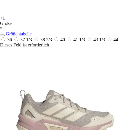
+1
Größe
*
Größentabelle
36
37 1/3
38 2/3
40
41 1/3
43 1/3
44
Dieses Feld ist erforderlich