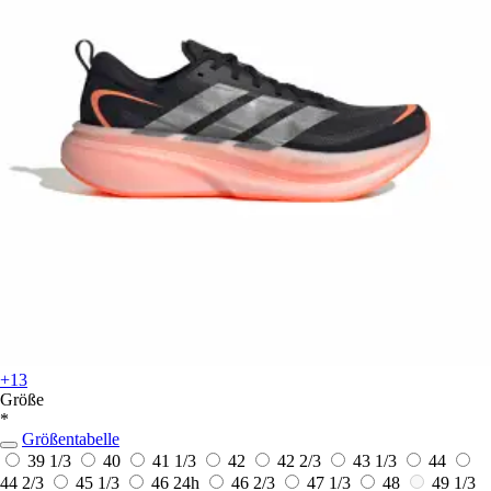
+13
Größe
*
Größentabelle
39 1/3
40
41 1/3
42
42 2/3
43 1/3
44
44 2/3
45 1/3
46
24h
46 2/3
47 1/3
48
49 1/3