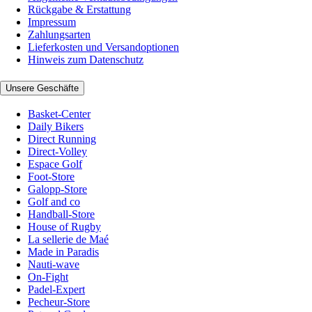
Rückgabe & Erstattung
Impressum
Zahlungsarten
Lieferkosten und Versandoptionen
Hinweis zum Datenschutz
Unsere Geschäfte
Basket-Center
Daily Bikers
Direct Running
Direct-Volley
Espace Golf
Foot-Store
Galopp-Store
Golf and co
Handball-Store
House of Rugby
La sellerie de Maé
Made in Paradis
Nauti-wave
On-Fight
Padel-Expert
Pecheur-Store