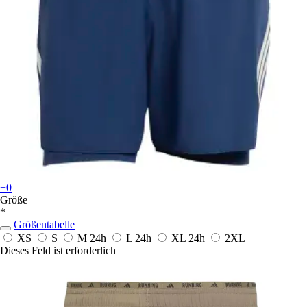
+0
Größe
*
Größentabelle
XS
S
M
24h
L
24h
XL
24h
2XL
Dieses Feld ist erforderlich