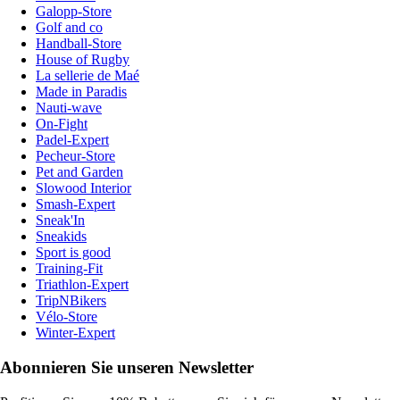
Galopp-Store
Golf and co
Handball-Store
House of Rugby
La sellerie de Maé
Made in Paradis
Nauti-wave
On-Fight
Padel-Expert
Pecheur-Store
Pet and Garden
Slowood Interior
Smash-Expert
Sneak'In
Sneakids
Sport is good
Training-Fit
Triathlon-Expert
TripNBikers
Vélo-Store
Winter-Expert
Abonnieren Sie unseren Newsletter