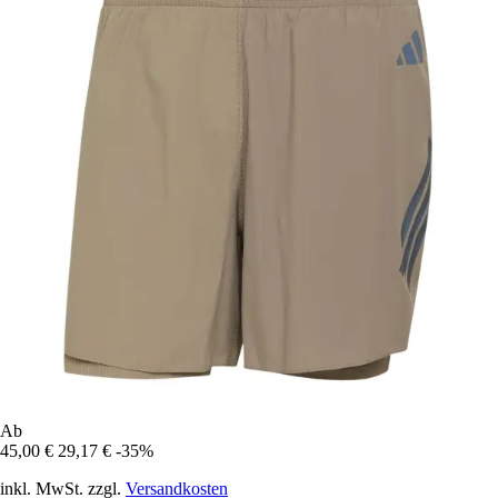
Ab
45,00 €
29,17 €
-35%
inkl. MwSt. zzgl.
Versandkosten