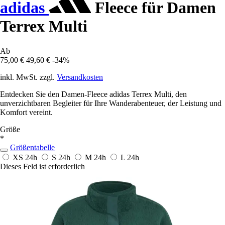
adidas
Fleece für Damen
Terrex Multi
Ab
75,00 €
49,60 €
-34%
inkl. MwSt. zzgl.
Versandkosten
Entdecken Sie den Damen-Fleece adidas Terrex Multi, den
unverzichtbaren Begleiter für Ihre Wanderabenteuer, der Leistung und
Komfort vereint.
Größe
*
Größentabelle
XS
24h
S
24h
M
24h
L
24h
Dieses Feld ist erforderlich