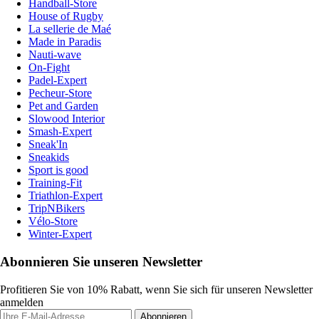
Handball-Store
House of Rugby
La sellerie de Maé
Made in Paradis
Nauti-wave
On-Fight
Padel-Expert
Pecheur-Store
Pet and Garden
Slowood Interior
Smash-Expert
Sneak'In
Sneakids
Sport is good
Training-Fit
Triathlon-Expert
TripNBikers
Vélo-Store
Winter-Expert
Abonnieren Sie unseren Newsletter
Profitieren Sie von 10% Rabatt, wenn Sie sich für unseren Newsletter
anmelden
Abonnieren