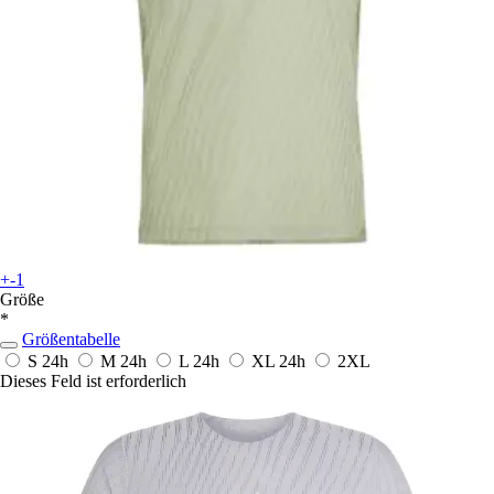
+-1
Größe
*
Größentabelle
S
24h
M
24h
L
24h
XL
24h
2XL
Dieses Feld ist erforderlich