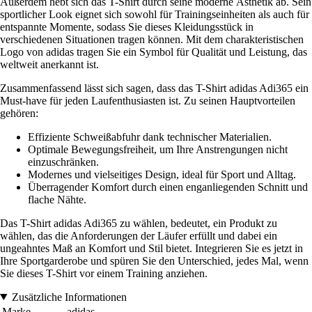
Außerdem hebt sich das T-Shirt durch seine moderne Ästhetik ab. Sein
sportlicher Look eignet sich sowohl für Trainingseinheiten als auch für
entspannte Momente, sodass Sie dieses Kleidungsstück in
verschiedenen Situationen tragen können. Mit dem charakteristischen
Logo von adidas tragen Sie ein Symbol für Qualität und Leistung, das
weltweit anerkannt ist.
Zusammenfassend lässt sich sagen, dass das T-Shirt adidas Adi365 ein
Must-have für jeden Laufenthusiasten ist. Zu seinen Hauptvorteilen
gehören:
Effiziente Schweißabfuhr dank technischer Materialien.
Optimale Bewegungsfreiheit, um Ihre Anstrengungen nicht
einzuschränken.
Modernes und vielseitiges Design, ideal für Sport und Alltag.
Überragender Komfort durch einen enganliegenden Schnitt und
flache Nähte.
Das T-Shirt adidas Adi365 zu wählen, bedeutet, ein Produkt zu
wählen, das die Anforderungen der Läufer erfüllt und dabei ein
ungeahntes Maß an Komfort und Stil bietet. Integrieren Sie es jetzt in
Ihre Sportgarderobe und spüren Sie den Unterschied, jedes Mal, wenn
Sie dieses T-Shirt vor einem Training anziehen.
Zusätzliche Informationen
Marke
adidas