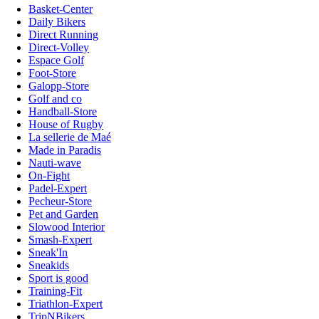
Basket-Center
Daily Bikers
Direct Running
Direct-Volley
Espace Golf
Foot-Store
Galopp-Store
Golf and co
Handball-Store
House of Rugby
La sellerie de Maé
Made in Paradis
Nauti-wave
On-Fight
Padel-Expert
Pecheur-Store
Pet and Garden
Slowood Interior
Smash-Expert
Sneak'In
Sneakids
Sport is good
Training-Fit
Triathlon-Expert
TripNBikers