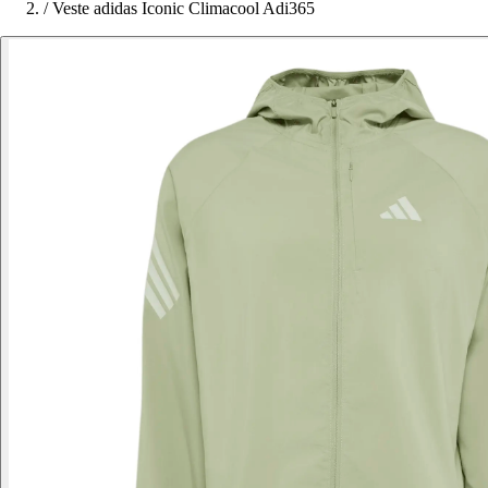
/
Veste adidas Iconic Climacool Adi365