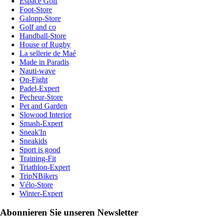
Espace Golf
Foot-Store
Galopp-Store
Golf and co
Handball-Store
House of Rugby
La sellerie de Maé
Made in Paradis
Nauti-wave
On-Fight
Padel-Expert
Pecheur-Store
Pet and Garden
Slowood Interior
Smash-Expert
Sneak'In
Sneakids
Sport is good
Training-Fit
Triathlon-Expert
TripNBikers
Vélo-Store
Winter-Expert
Abonnieren Sie unseren Newsletter