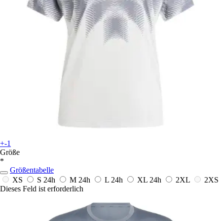
+-1
Größe
*
Größentabelle
XS
S
24h
M
24h
L
24h
XL
24h
2XL
2XS
Dieses Feld ist erforderlich