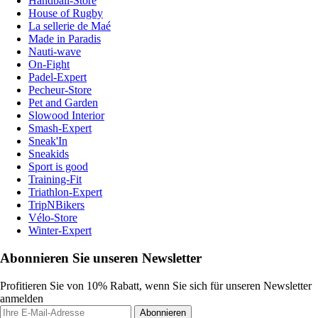
Handball-Store
House of Rugby
La sellerie de Maé
Made in Paradis
Nauti-wave
On-Fight
Padel-Expert
Pecheur-Store
Pet and Garden
Slowood Interior
Smash-Expert
Sneak'In
Sneakids
Sport is good
Training-Fit
Triathlon-Expert
TripNBikers
Vélo-Store
Winter-Expert
Abonnieren Sie unseren Newsletter
Profitieren Sie von 10% Rabatt, wenn Sie sich für unseren Newsletter
anmelden
Abonnieren