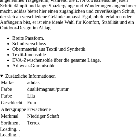
angenehmes Tragegefühl, während die EVA-Zwischensohle jeden
Schritt dämpft und lange Spaziergänge und Wanderungen angenehmer
macht. adidas bietet hier einen zugänglichen und zuverlässigen Schuh,
der sich an verschiedene Gelände anpasst. Egal, ob du erfahren oder
Anfängerin bist, er ist eine ideale Wahl für Komfort, Stabilität und ein
Outdoor-Design im Alltag.
Breite Passform.
Schnürverschluss.
Obermaterial aus Textil und Synthetik.
Textil-Innensohle.
EVA-Zwischensohle über die gesamte Länge.
Adiwear-Gummisohle.
Zusätzliche Informationen
Marke
adidas
Farbe
dualil/magmau/purtur
Farbe
Lila
Geschlecht
Frau
Altersgruppe
Erwachsene
Merkmal
Niedriger Schaft
Sortiment
Terrex
Loading...
Loading...